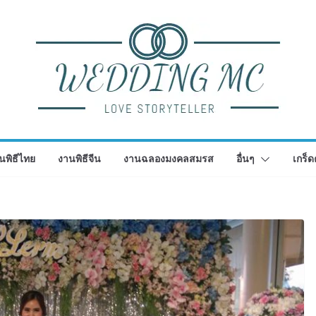
นพิธีไทย
งานพิธีจีน
งานฉลองมงคลสมรส
อื่นๆ
เกร็ด