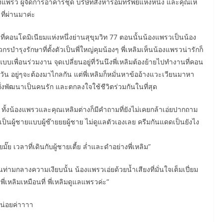
รว ผู้จัดการอาคารชุด บริษัทสังหารอมทรัพย์แห่งหนึ่ง และคุณเห
ที่ผ่านมาค่ะ
ี่คอนโดมิเนียมแห่งหนึ่งย่านสุขุมวิท 77 ตอนนั้นน้องแพรวเป็นน้อง
วกรบำรุงรักษาที่ตั้งตัวเป็นพี่ใหญ่คุมน้องๆ พี่เหลิมเห็นน้องแพรว
น่ารักก็
ื่อนร่วมงาน จุดเปลี่ยนอยู่ที่วันนึงพี่เหลิมต้องย้ายไปทำงานที่คอน
ัน อยู่ๆจะต้องมาไกลกัน แต่พี่เหลิมก็หมั่นหาข้ออ้างแวะเวียนมาหา
งพัฒนาเป็นคนรัก และตกลงใจใช้ชีวิตร่วมกันในที่สุด
ือ ทั้งน้องแพรวและคุณเหลิมต่างก็มีคำถามที่ยังไม่เคยกล้าเอ่ยปากถาม
เป็นผู้ชายแบบผู้ช๊ายยยผู้ชาย ไม่ดูแลตัวเองเลย ครีมกันแดดเป็นยังไง
๊ย เวลาที่เดินกับผู้ชายเตี้ย ล่ำและดำอย่างพี่เหลิม”
่ามกลางความเงียบนั้น น้องแพรวเอ่ยด้วยน้ำเสียงที่มั่นใจเต็มเปี่ยม
่เหลิมเหมือนที่ พี่เหลิมดูแลแพรวค่ะ”
หน่อยค่าาาา