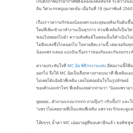
เก็บตกภาพบรรยากาศพิธีฉลองมงคลสมรส ระหว่างน้องแพ
ลิม วิศวะกรหนุ่มมาดเข้ม เมื่อวันที่ 18 กุมภาพันธ์ 2560 
เรื่องราวความรักของน้องแพรวและคุณเหลิมเริ่มต้นขึ้นท
ใหม่ที่เพิ่งเข้ามาทำงานเป็นธุรการ ส่วนพี่เหลิมก็เป็นวิศ
ชอบไปหยอกไปอำ ความสัมพันธ์ในตอนนั้นก็ดำเนินไปแบบเพ
โดอีกแห่งซึ่งไกลออกไป ใจหายสิคะงานนี้ เคยเจอกันทุกว
น้องแพรวเสมอ แบ่งปันเรื่องราวของกันและกันจนกระทั่
ความประทับใจที่
MC อ้อ พิธีกรงานแต่ง
มีต่องานนี้ก็ค
ออกไป จึงให้ MC อ้อเป็นสื่อกลางถามบนเวที พี่เหลิมเอง
ไม่เคยได้แอ้มผิวพี่เหลิม เลยไม่ค่อยมั่นใจในรูปลักษณ์
ของตัวเองเท่าไหร่ พี่เหลิมเลยฝากถามว่า “น้องแพรวอายมั
หูยยยย…คำถามแรงมากกกก ถามปุ๊บ!!! กริบปั๊บ!!! และในท
“แพรวไม่เคยอายที่เป็นแฟนพี่เหลิม แพรวจะรักและดูแลพี
โอ๊ยๆๆๆ น้ำตา MC เอ่อมาอยู่ที่ขอบตาอีกแล้ว ขอทิชชู่