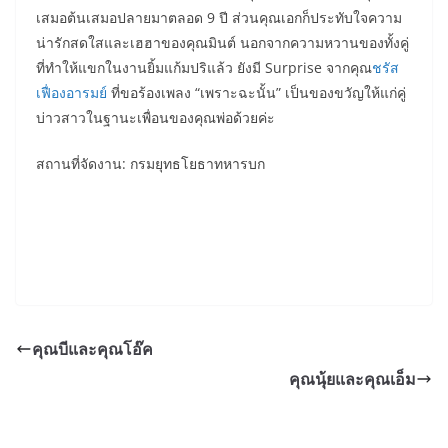
เสมอต้นเสมอปลายมาตลอด 9 ปี ส่วนคุณเอกก็ประทับใจความ
น่ารักสดใสและเฮฮาของคุณมินต์ นอกจากความหวานของทั้งคู่
ที่ทำให้แขกในงานยิ้มแก้มปริแล้ว ยังมี Surprise จากคุณ
ชรัส
เฟื่องอารมย์
ที่ขอร้องเพลง “เพราะฉะนั้น” เป็นของขวัญให้แก่คู่
บ่าวสาวในฐานะเพื่อนของคุณพ่อด้วยค่ะ
สถานที่จัดงาน: กรมยุทธโยธาทหารบก
คุณบีและคุณโอ๊ค
คุณนุ้ยและคุณเอ็ม