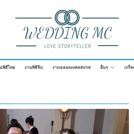
นพิธีไทย
งานพิธีจีน
งานฉลองมงคลสมรส
อื่นๆ
เกร็ด