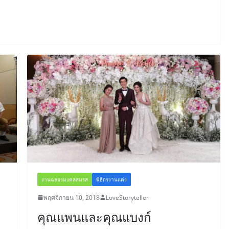
งานฉลองมงคลสมรส
พิธีกรงานแต่ง
พฤศจิกายน 10, 2018
LoveStoryteller
คุณแพนและคุณแบงก์