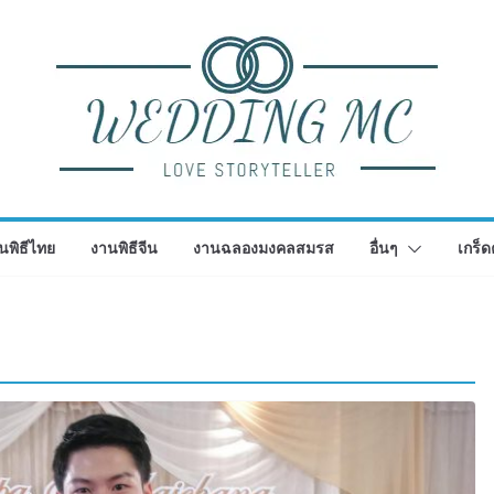
นพิธีไทย
งานพิธีจีน
งานฉลองมงคลสมรส
อื่นๆ
เกร็ด